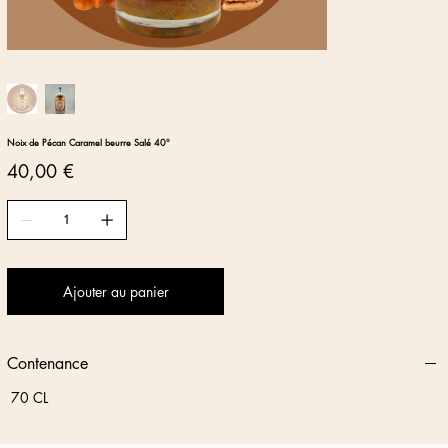
Noix de Pécan Caramel beurre Salé 40°
Prix
40,00 €
Ajouter au panier
Contenance
70 CL