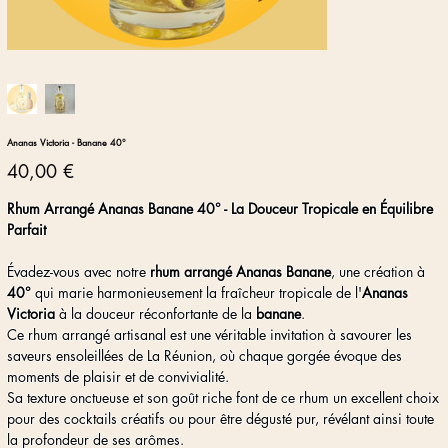
Ananas Victoria - Banane 40°
Prix
40,00 €
Rhum Arrangé Ananas Banane 40° - La Douceur Tropicale en Équilibre
Parfait
Évadez-vous avec notre
rhum arrangé Ananas Banane
, une création à
40°
qui marie harmonieusement la fraîcheur tropicale de l'
Ananas
Victoria
à la douceur réconfortante de la
banane
.
Ce rhum arrangé artisanal est une véritable invitation à savourer les
saveurs ensoleillées de La Réunion, où chaque gorgée évoque des
moments de plaisir et de convivialité.
Sa texture onctueuse et son goût riche font de ce rhum un excellent choix
pour des cocktails créatifs ou pour être dégusté pur, révélant ainsi toute
la profondeur de ses arômes.