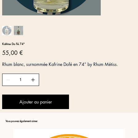
Kafrine Do Fé 74°
Prix
55,00 €
Rhum blanc, surnommée Kafrine Dofé en 74° by Rhum Métiss.
Ajouter au panier
Vous pouvez également aimer