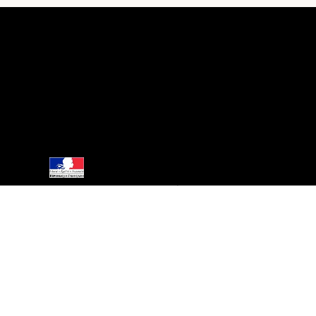
 VENTE
NOS BOUTIQUES
MON COMPTE
PANIER
AIDE
BOUTIQUE
Rhum Arrangé 23,7°
FAQ
Nos boutiques
Rhum Arrangé 40°
Programme de fidélité
Crème de Rhum
Punch
Esprit Métiss
© Rhum Metiss I 2024
Interdiction de vente de boissons alcooliques aux mineurs de moins de 18 ans.
La preuve de majorité de l'acheteur est exigée au moment de la vente en ligne
CODE DE LA SANTÉ PUBLIQUE, ART.L.3342-1 et L.3353-3