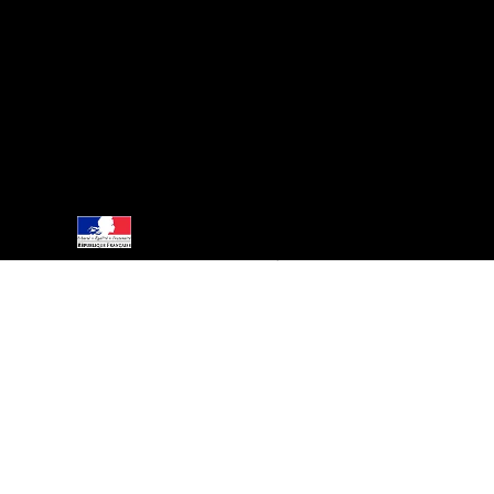
 VENTE
NOS BOUTIQUES
MON COMPTE
PANIER
AIDE
BOUTIQUE
Rhum Arrangé 23,7°
FAQ
Nos boutiques
Rhum Arrangé 40°
Programme de fidélité
Crème de Rhum
Punch
Esprit Métiss
© Rhum Metiss I 2024
Interdiction de vente de boissons alcooliques aux mineurs de moins de 18 ans.
La preuve de majorité de l'acheteur est exigée au moment de la vente en ligne
CODE DE LA SANTÉ PUBLIQUE, ART.L.3342-1 et L.3353-3