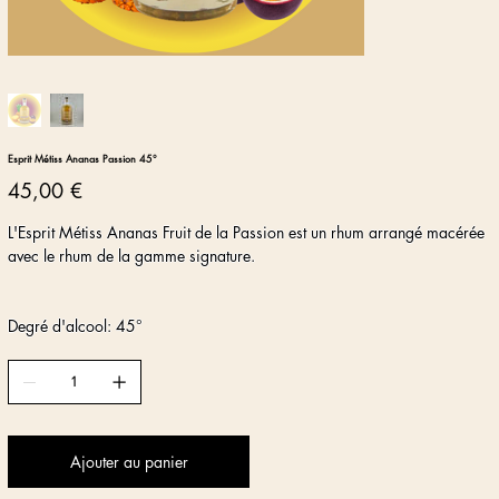
Esprit Métiss Ananas Passion 45°
Prix
45,00 €
L'Esprit Métiss Ananas Fruit de la Passion est un rhum arrangé macérée
avec le rhum de la gamme signature.
Degré d'alcool: 45°
Ajouter au panier