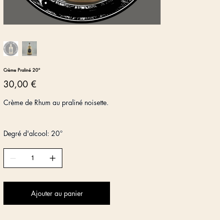
Crème Praliné 20°
Prix
30,00 €
Crème de Rhum au praliné noisette.
Degré d'alcool: 20°
Ajouter au panier