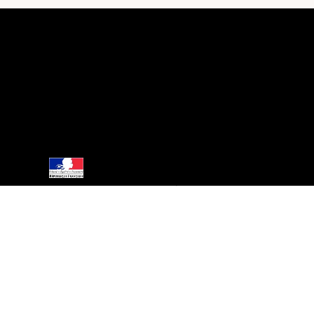
 VENTE
NOS BOUTIQUES
MON COMPTE
PANIER
AIDE
BOUTIQUE
Rhum Arrangé 23,7°
FAQ
Nos boutiques
Rhum Arrangé 40°
Programme de fidélité
Crème de Rhum
Punch
Esprit Métiss
© Rhum Metiss I 2024
Interdiction de vente de boissons alcooliques aux mineurs de moins de 18 ans.
La preuve de majorité de l'acheteur est exigée au moment de la vente en ligne
CODE DE LA SANTÉ PUBLIQUE, ART.L.3342-1 et L.3353-3