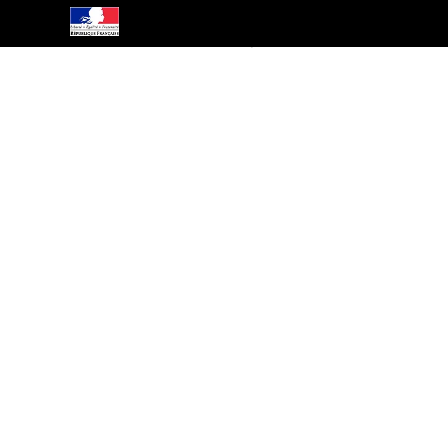
Interdiction de vente de boissons alcooliques aux mineurs de moins de 18 ans.
La preuve de majorité de l'acheteur est exigée au moment de la vente en ligne
CODE DE LA SANTÉ PUBLIQUE, ART.L.3342-1 et L.3353-3