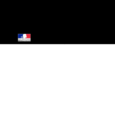
Crème de Rhum
Punch
Esprit Métiss
© Rhum Metiss I 2024
Interdiction de vente de boissons alcooliques aux mineurs de moins de 18 ans.
La preuve de majorité de l'acheteur est exigée au moment de la vente en ligne
CODE DE LA SANTÉ PUBLIQUE, ART.L.3342-1 et L.3353-3