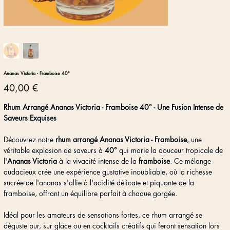
Ananas Victoria - Framboise 40°
Prix
40,00 €
Rhum Arrangé Ananas Victoria - Framboise 40° - Une Fusion Intense de
Saveurs Exquises
Découvrez notre
rhum arrangé Ananas Victoria - Framboise
, une
véritable explosion de saveurs à
40°
qui marie la douceur tropicale de
l'
Ananas Victoria
à la vivacité intense de la
framboise
. Ce mélange
audacieux crée une expérience gustative inoubliable, où la richesse
sucrée de l'ananas s'allie à l'acidité délicate et piquante de la
framboise, offrant un équilibre parfait à chaque gorgée.
Idéal pour les amateurs de sensations fortes, ce rhum arrangé se
déguste pur, sur glace ou en cocktails créatifs qui feront sensation lors